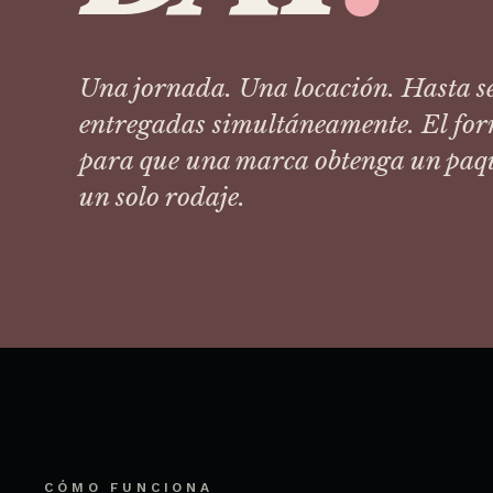
Una jornada. Una locación. Hasta se
entregadas simultáneamente. El fo
para que una marca obtenga un paqu
un solo rodaje.
CÓMO FUNCIONA