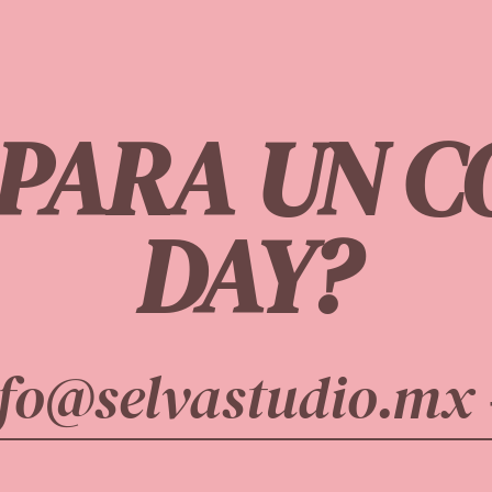
 PARA UN 
DAY?
nfo@selvastudio.mx