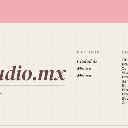
ESTUDIO
E
Cin
udio.mx
Ciudad de
Bra
México
Co
Al
México
Pro
Ser
Sel
Pro
N
Pro
Sus
Co