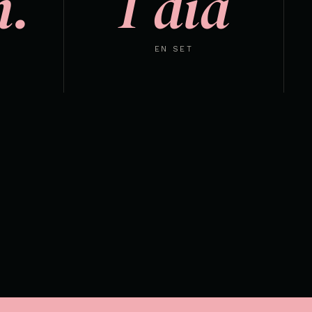
m.
1 día
EN SET