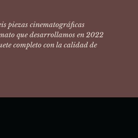
is piezas cinematográficas
rmato que desarrollamos en 2022
ete completo con la calidad de