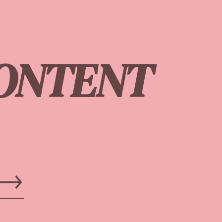
CONTENT
 →