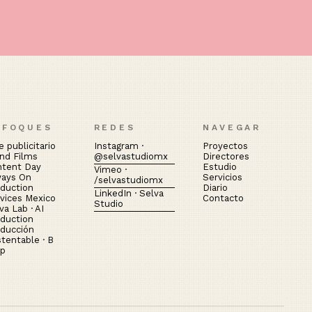
NFOQUES
REDES
NAVEGAR
e publicitario
Instagram ·
Proyectos
nd Films
@selvastudiomx
Directores
ntent Day
Estudio
Vimeo ·
ways On
Servicios
/selvastudiomx
duction
Diario
LinkedIn · Selva
vices Mexico
Contacto
Studio
va Lab · AI
duction
ducción
tentable · B
rp