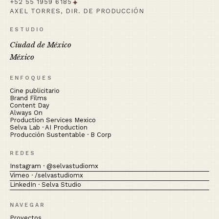
+52 55 1959 6185
✦
AXEL TORRES, DIR. DE PRODUCCIÓN
ESTUDIO
Ciudad de México
México
ENFOQUES
Cine publicitario
Brand Films
Content Day
Always On
Production Services Mexico
Selva Lab · AI Production
Producción Sustentable · B Corp
REDES
Instagram · @selvastudiomx
Vimeo · /selvastudiomx
LinkedIn · Selva Studio
NAVEGAR
Proyectos