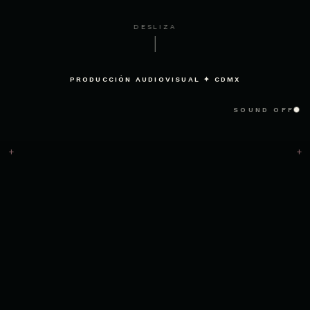
DESLIZA
PRODUCCIÓN AUDIOVISUAL ✦ CDMX
SOUND OFF
+
+
Selva Studio · Estudio de produc
Selva Studio es una production company mexico con base 
Cuatro pilares: cine, innovación, adaptabilidad y sustenta
Ofrecemos production services mexico para producciones i