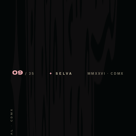
09
/ 25
✦
SELVA
MMXXVI · CDMX