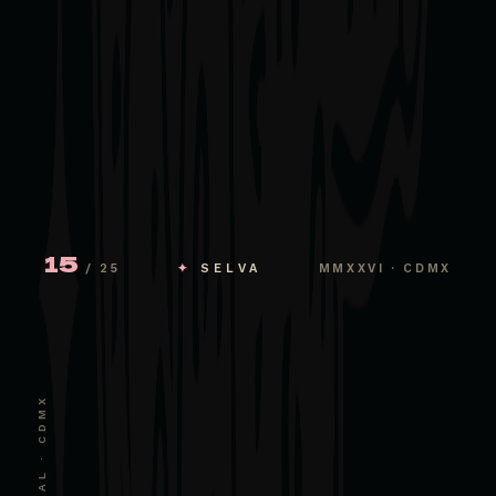
15
/ 25
✦
SELVA
MMXXVI · CDMX