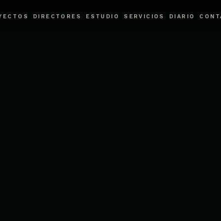
blicitario en CDMX.
YECTOS
DIRECTORES
ESTUDIO
SERVICIOS
DIARIO
CONT