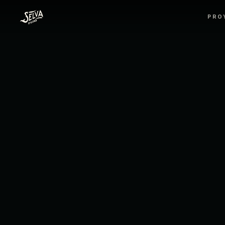
Selva Studio, Estudio audiovisual de cine pu
PRO