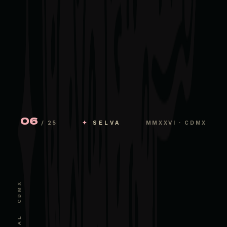
06
/ 25
✦
SELVA
MMXXVI · CDMX