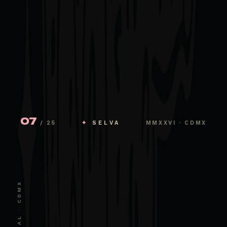
07
/ 25
✦
SELVA
MMXXVI · CDMX