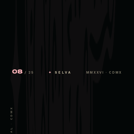
08
/ 25
✦
SELVA
MMXXVI · CDMX