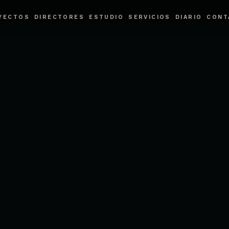
blicitario en CDMX.
YECTOS
DIRECTORES
ESTUDIO
SERVICIOS
DIARIO
CONT