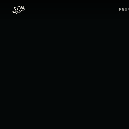
Selva Studio, Estudio audiovisual de cine pu
PRO