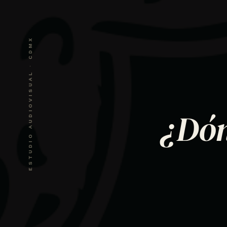
ESTUDIO AUDIOVISUAL · CDMX
¿Dón