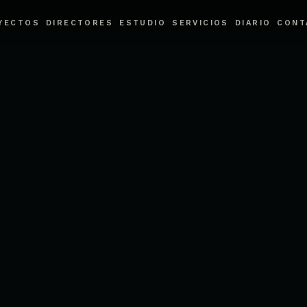
blicitario en CDMX.
YECTOS
DIRECTORES
ESTUDIO
SERVICIOS
DIARIO
CONT