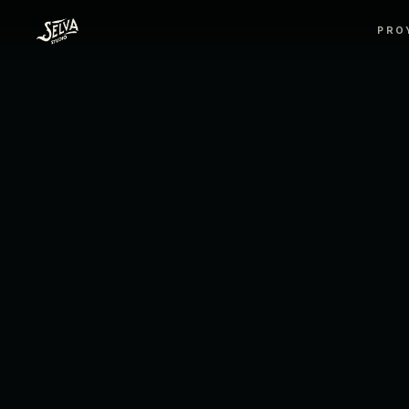
Selva Studio, Estudio audiovisual de cine pu
PRO