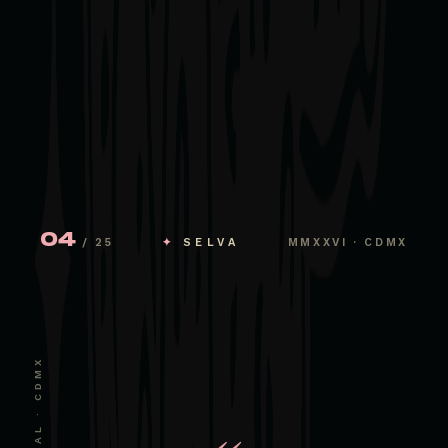
04
/ 25
✦
SELVA
MMXXVI · CDMX